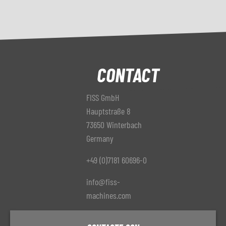
CONTACT
FISS GmbH
Hauptstraße 8
73650 Winterbach
Germany
+49 (0)7181 60696-0
info@fiss-
machines.com