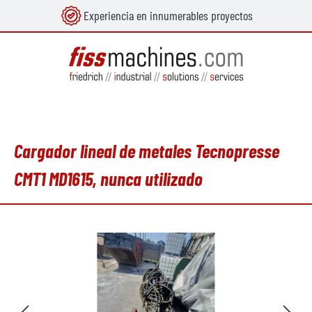
Experiencia en innumerables proyectos
enido principal
Cargador lineal de metales Tecnopresse
CMT1 MD1615, nunca utilizado
Omitir galería de imágenes