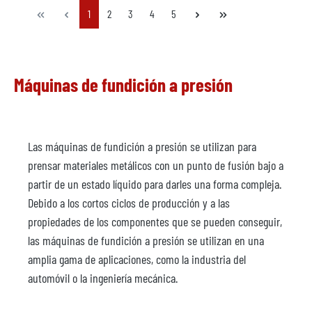
Página
Página
Página
Página
Página
1
2
3
4
5
Máquinas de fundición a presión
Las máquinas de fundición a presión se utilizan para
prensar materiales metálicos con un punto de fusión bajo a
partir de un estado líquido para darles una forma compleja.
Debido a los cortos ciclos de producción y a las
propiedades de los componentes que se pueden conseguir,
las máquinas de fundición a presión se utilizan en una
amplia gama de aplicaciones, como la industria del
automóvil o la ingeniería mecánica.