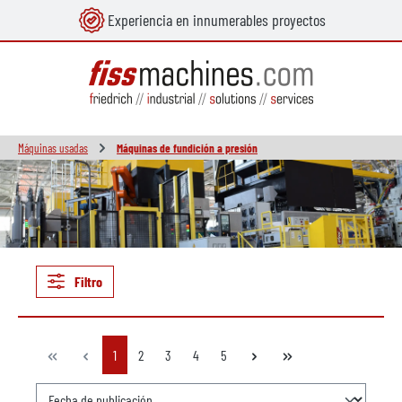
Experiencia en innumerables proyectos
enido principal
Máquinas usadas
Máquinas de fundición a presión
Filtro
Página
Página
Página
Página
Página
1
2
3
4
5