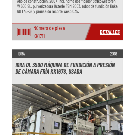
Año de construcción: 2007, incl. horno dosificador StrikoWestofen
W 650 SL, pulverizadora Österle FSM 2063, robot de fundición Kuka
60 L45-3F y prensa de recorte Weko C35.
Número de pieza
DETALLES
KK1711
IDRA
2018
IDRA OL 3500 MÁQUINA DE FUNDICIÓN A PRESIÓN
DE CÁMARA FRÍA KK1678, USADA