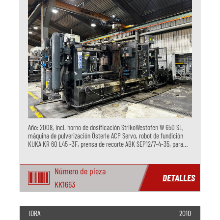
Año: 2008, incl. horno de dosificación StrikoWestofen W 650 SL,
máquina de pulverización Österle ACP Servo, robot de fundición
KUKA KR 60 L45 -3F, prensa de recorte ABK SEP12/7-4-35, para
fundición a presión de aluminio
Número de pieza
DETALLES
KK1663
IDRA
2010