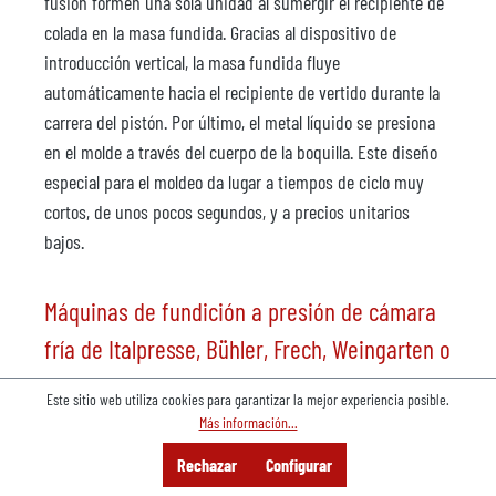
fusión formen una sola unidad al sumergir el recipiente de
colada en la masa fundida. Gracias al dispositivo de
introducción vertical, la masa fundida fluye
automáticamente hacia el recipiente de vertido durante la
carrera del pistón. Por último, el metal líquido se presiona
en el molde a través del cuerpo de la boquilla. Este diseño
especial para el moldeo da lugar a tiempos de ciclo muy
cortos, de unos pocos segundos, y a precios unitarios
bajos.
Máquinas de fundición a presión de cámara
fría de Italpresse, Bühler, Frech, Weingarten o
IDRA
Este sitio web utiliza cookies para garantizar la mejor experiencia posible.
Más información...
Para las aleaciones de aluminio y magnesio con un punto
Menú
Buscar en
Consultoría
Rechazar
Configurar
de fusión superior a 630°C se utiliza principalmente el
Oferta