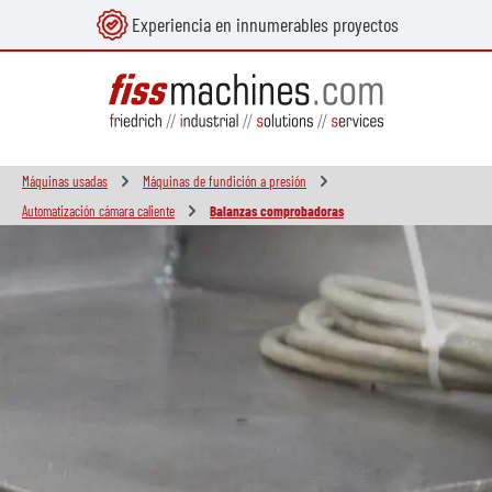
Experiencia en innumerables proyectos
enido principal
Máquinas usadas
Máquinas de fundición a presión
Automatización cámara caliente
Balanzas comprobadoras