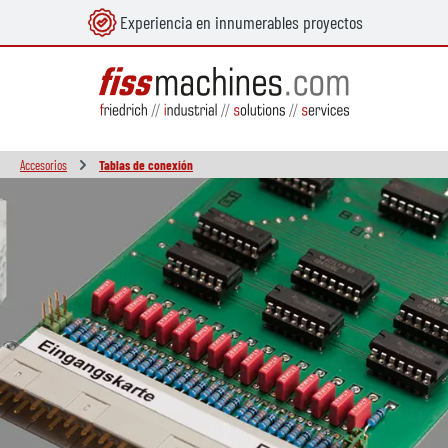
Experiencia en innumerables proyectos
enido principal
Accesorios
Tablas de conexión