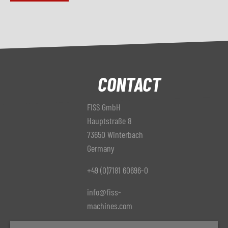
CONTACT
FISS GmbH
Hauptstraße 8
73650 Winterbach
Germany
+49 (0)7181 60696-0
info@fiss-
machines.com