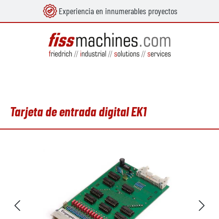
Experiencia en innumerables proyectos
enido principal
Tarjeta de entrada digital EK1
Omitir galería de imágenes