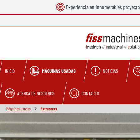
Experiencia en innumerables proyecto
 búsqueda
Saltar a la navegación principal
MÁQUINAS USADAS
NOTICIAS
INICIO
ACERCA DE NOSOTROS
CONTACTO
Máquinas usadas
Extrusoras