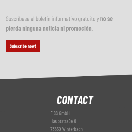
Suscríbase al boletín informativo gratuito y
no se
pierda ninguna noticia ni promoción
.
Subscribe now!
CONTACT
FISS GmbH
Hauptstraße 8
73650 Winterbach