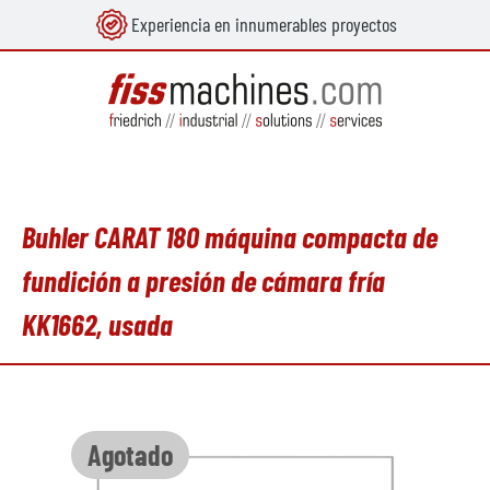
Experiencia en innumerables proyectos
enido principal
Buhler CARAT 180 máquina compacta de
fundición a presión de cámara fría
KK1662, usada
Omitir galería de imágenes
Agotado