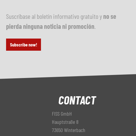
Suscríbase al boletín informativo gratuito y
no se
pierda ninguna noticia ni promoción
.
Subscribe now!
CONTACT
FISS GmbH
Hauptstraße 8
73650 Winterbach