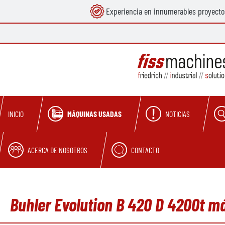
Experiencia en innumerables proyecto
 búsqueda
Saltar a la navegación principal
MÁQUINAS USADAS
NOTICIAS
INICIO
ACERCA DE NOSOTROS
CONTACTO
Buhler Evolution B 420 D 4200t m