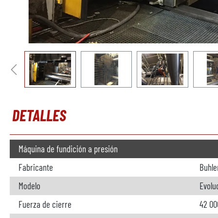
DETALLES
Máquina de fundición a presión
Fabricante
Buhle
Modelo
Evolu
Fuerza de cierre
42 00