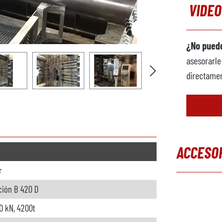
VIDEO
¿No puede
asesorarle
directamen
ACCESO
r
Omitir la g
ción B 420 D
0 kN, 4200t