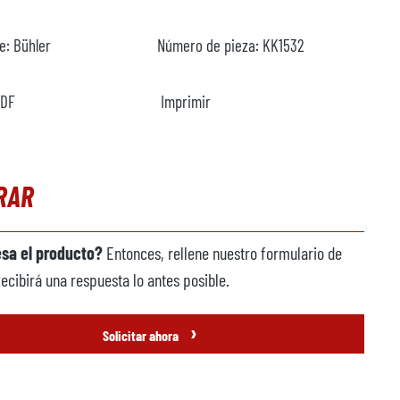
te:
Bühler
Número de pieza:
KK1532
PDF
Imprimir
RAR
esa el producto?
Entonces, rellene nuestro formulario de
Recibirá una respuesta lo antes posible.
›
Solicitar ahora