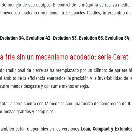
lez de manejo de sus equipos. El control de la máquina se realiza media
rol novedoso, podemos mencionar tres: paneles táctiles, intercambio d
Evolution 34, Evolution 42, Evolution 53, Evolution 66, Evolution 84,
a fría sin un mecanismo acodado: serie Carat
o tradicional de cierre se ha reemplazado por un cilindro de apriete hi
l ámbito de la eficiencia energética, la precisión y la invariabilidad d
na sufre menos desgaste y consume menos energía.
total la serie cuenta con 13 modelos con una fuerza de compresión de 10
car piezas grandes y complejas.
t también están disponibles en las versiones
Lean, Compact y Extende