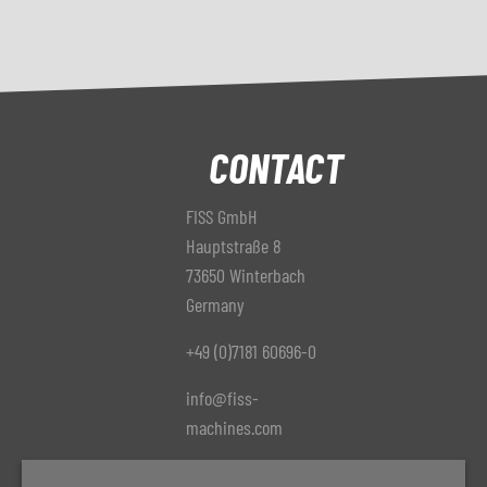
CONTACT
FISS GmbH
Hauptstraße 8
73650 Winterbach
Germany
+49 (0)7181 60696-0
info@fiss-
machines.com