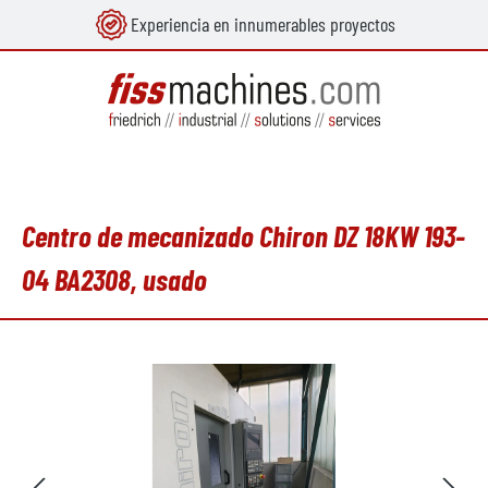
Experiencia en innumerables proyectos
enido principal
Centro de mecanizado Chiron DZ 18KW 193-
04 BA2308, usado
Omitir galería de imágenes