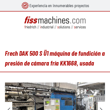
Experiencia en innumerables proyectos
enido principal
Frech DAK 500 S Ü1 máquina de fundición a
presión de cámara fría KK1668, usada
Omitir galería de imágenes