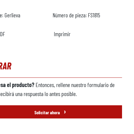
te:
Gerlieva
Número de pieza:
FS1815
PDF
Imprimir
RAR
esa el producto?
Entonces, rellene nuestro formulario de
Recibirá una respuesta lo antes posible.
›
Solicitar ahora