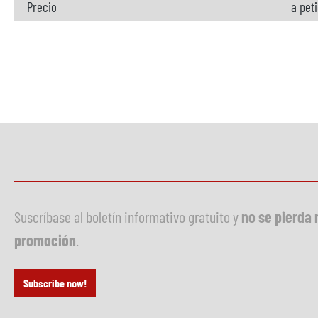
Precio
a pet
Suscríbase al boletín informativo gratuito y
no se pierda 
promoción
.
Subscribe now!