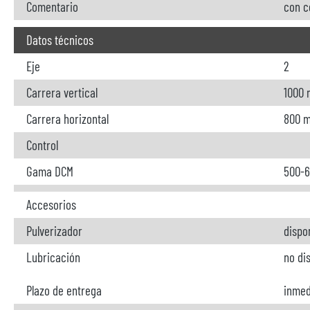
Comentario
con c
Datos técnicos
Eje
2
Carrera vertical
1000
Carrera horizontal
800 
Control
Gama DCM
500-6
Accesorios
Pulverizador
dispo
Lubricación
no di
Plazo de entrega
inmed