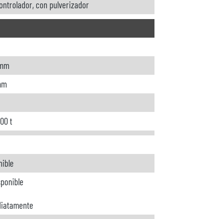
ontrolador, con pulverizador
 mm
mm
00 t
nible
sponible
iatamente