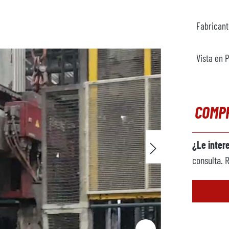
Fabrican
Vista en 
COMP
¿Le inter
consulta. 