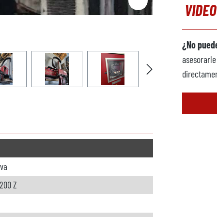
VIDEO
¿No puede
asesorarle
directamen
eva
1200 Z