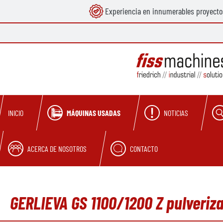
Experiencia en innumerables proyecto
 búsqueda
Saltar a la navegación principal
MÁQUINAS USADAS
NOTICIAS
INICIO
ACERCA DE NOSOTROS
CONTACTO
GERLIEVA GS 1100/1200 Z pulveriz