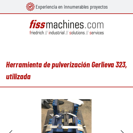
Experiencia en innumerables proyectos
enido principal
Herramienta de pulverización Gerlieva 323,
utilizada
Omitir galería de imágenes