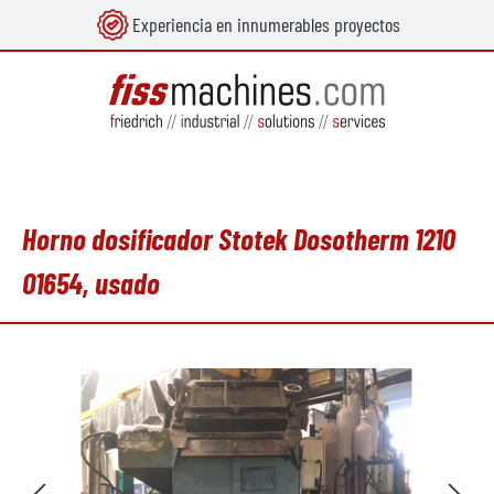
Experiencia en innumerables proyectos
enido principal
Horno dosificador Stotek Dosotherm 1210
O1654, usado
Omitir galería de imágenes