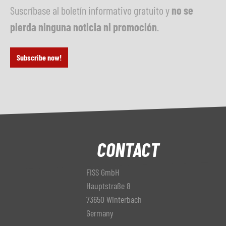
Suscríbase al boletín informativo gratuito y
no se
pierda ninguna noticia ni promoción
.
Subscribe now!
CONTACT
FISS GmbH
Hauptstraße 8
73650 Winterbach
Germany