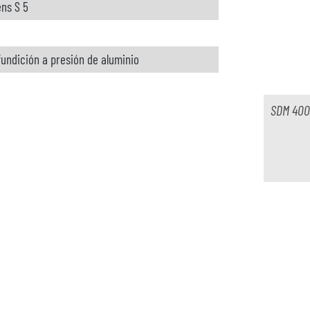
ns S 5
fundición a presión de aluminio
SDM 400
sponible
sponible