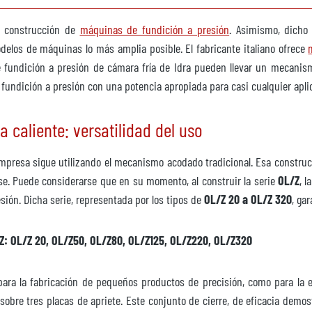
a construcción de
máquinas de fundición a presión
. Asimismo, dicho 
delos de máquinas lo más amplia posible. El fabricante italiano ofrece
e fundición a presión de cámara fría de Idra pueden llevar un mecanis
fundición a presión con una potencia apropiada para casi cualquier apli
nible
caliente: versatilidad del uso
336
mpresa sigue utilizando el mecanismo acodado tradicional. Esa construc
e. Puede considerarse que en su momento, al construir la serie
OL/Z
, 
ión. Dicha serie, representada por los tipos de
OL/Z 20 a OL/Z 320
, ga
sponible
/Z: OL/Z 20, OL/Z50, OL/Z80, OL/Z125, OL/Z220, OL/Z320
para la fabricación de pequeños productos de precisión, como para la 
sobre tres placas de apriete. Este conjunto de cierre, de eficacia demo