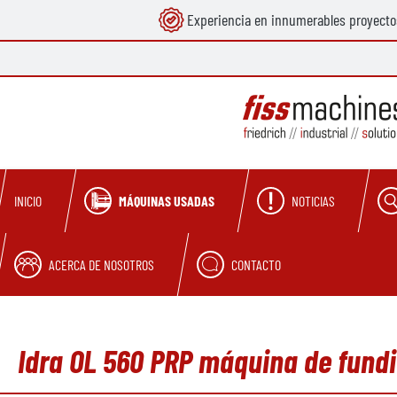
Experiencia en innumerables proyecto
 búsqueda
Saltar a la navegación principal
MÁQUINAS USADAS
NOTICIAS
INICIO
ACERCA DE NOSOTROS
CONTACTO
Idra OL 560 PRP máquina de fundi