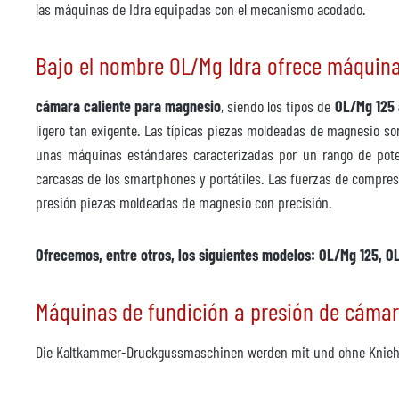
Año
las máquinas de Idra equipadas con el mecanismo acodado.
Prensa de recorte
no di
Bajo el nombre OL/Mg Idra ofrece máquina
Fabricante
cámara caliente para magnesio
, siendo los tipos de
OL/Mg 125
Modelo
ligero tan exigente. Las típicas piezas moldeadas de magnesio son
Año
unas máquinas estándares caracterizadas por un rango de pote
carcasas de los smartphones y portátiles. Las fuerzas de compresi
Accesorios
presión piezas moldeadas de magnesio con precisión.
Unidad de control de temperatura
no di
Ofrecemos, entre otros, los siguientes modelos: OL/Mg 125, 
Fabricante
Modelo
Máquinas de fundición a presión de cáma
Año
Die Kaltkammer-Druckgussmaschinen werden mit und ohne Knieh
Plazo de entrega
inmed