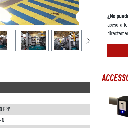
¿No puede
asesorarle
directamen
ACCESS
Omitir la g
0 PRP
kN