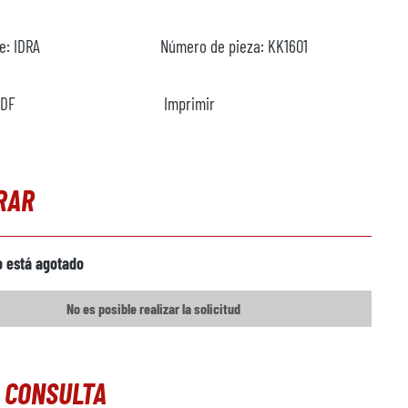
te:
IDRA
Número de pieza:
KK1601
PDF
Imprimir
RAR
o está agotado
No es posible realizar la solicitud
 CONSULTA