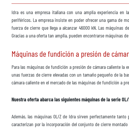
Fabricante
Idra es una empresa italiana con una amplia experiencia en l
Modelo
periféricos. La empresa insiste en poder ofrecer una gama de mo
Año
fuerza de cierre que llega a alcanzar 46000 kN. Las máquinas d
Gracias a una oferta tan amplia, pueden encontrarse máquinas de 
Máquina pulverizadora
dispo
Máquinas de fundición a presión de cámara 
Fabricante
Wollin
Modelo
PSM 
Para las máquinas de fundición a presión de cámara caliente la e
Año
1999
unas fuerzas de cierre elevadas con un tamaño pequeño de la bas
cámara caliente en el mercado de las máquinas de fundición a pres
Robot de fundición
no di
Fabricante
Nuestra oferta abarca las siguientes máquinas de la serie OL
Modelo
Además, las máquinas OL/Z de Idra sirven perfectamente tanto 
Sistema de control
caracterizan por la incorporación del conjunto de cierre montado 