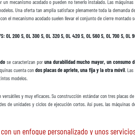
var un mecanismo acodado o pueden no tenerlo instalado. Las máquinas 
ición
odelos. Una oferta tan amplia satisface plenamente toda la demanda de 
 con el mecanismo acodado suelen llevar el conjunto de cierre montado so
S: OL 200 S, OL 300 S, OL 320 S, OL 420 S, OL 560 S, OL 700 S, OL 90
ado
se caracterizan por
una durabilidad mucho mayor, un consumo d
áquinas cuenta con
dos placas de apriete, una fija y la otra móvil
. Las
tintos modelos.
 versátiles y muy eficaces. Su construcción estándar con tres placas de
des de unidades y ciclos de ejecución cortos. Así pues, las máquinas d
con un enfoque personalizado y unos servicios