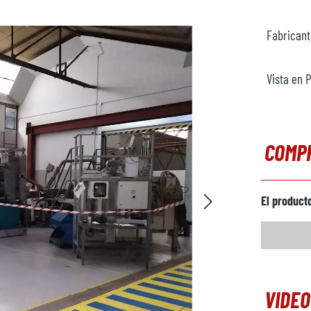
Fabrican
Vista en 
COMP
El product
VIDEO