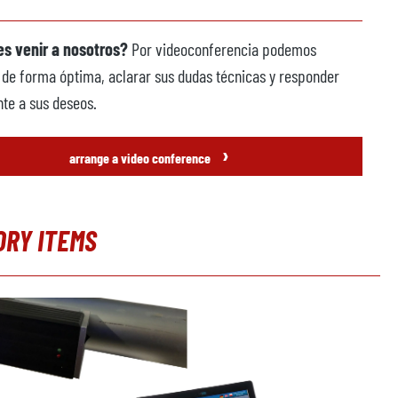
s venir a nosotros?
Por videoconferencia podemos
 de forma óptima, aclarar sus dudas técnicas y responder
te a sus deseos.
›
arrange a video conference
ORY ITEMS
alería de productos