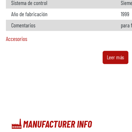
Sistema de control
Sieme
Año de fabricación
1999
Comentarios
para 
Accesorios
Horno
no di
Leer más
Fabricante
Modelo
Año
Calefacción
Comentarios
MANUFACTURER INFO
Cargador de metal
no di