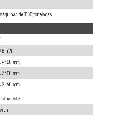
máquinas de 1100 toneladas
W
0 Bm³/h
. 4500 mm
. 3600 mm
. 2540 mm
iatamente
ición