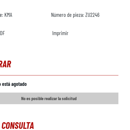
te:
KMA
Número de pieza:
ZU2246
PDF
Imprimir
RAR
o está agotado
No es posible realizar la solicitud
 CONSULTA