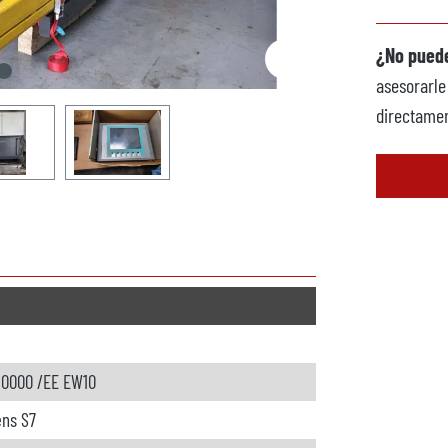
¿No puede
asesorarle
directamen
 10000 /EE EW10
ns S7