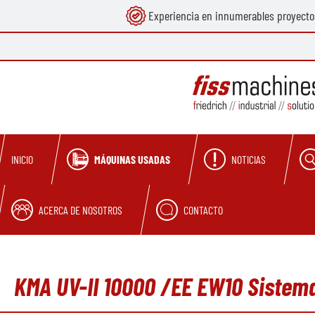
Experiencia en innumerables proyecto
 búsqueda
Saltar a la navegación principal
MÁQUINAS USADAS
NOTICIAS
INICIO
ACERCA DE NOSOTROS
CONTACTO
KMA UV-II 10000 /EE EW10 Sistema