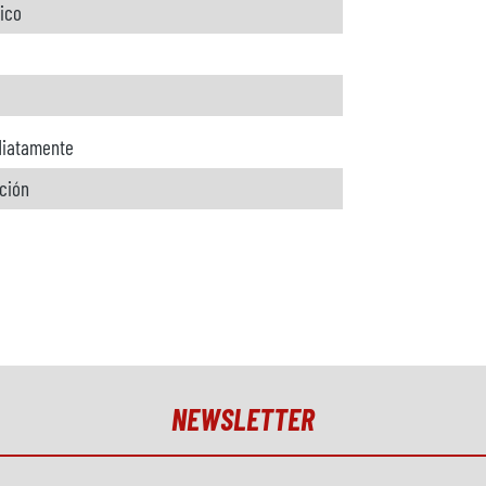
rico
iatamente
ición
NEWSLETTER