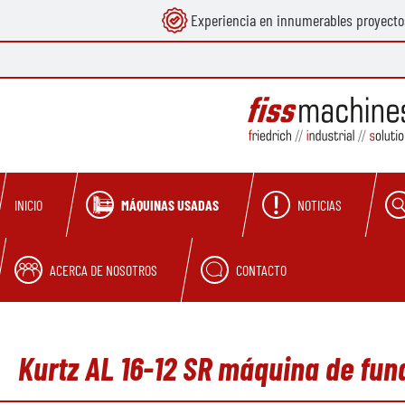
Experiencia en innumerables proyecto
 búsqueda
Saltar a la navegación principal
MÁQUINAS USADAS
NOTICIAS
INICIO
ACERCA DE NOSOTROS
CONTACTO
Kurtz AL 16-12 SR máquina de fun