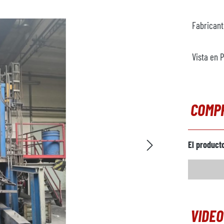
Fabrican
Vista en 
COMP
El product
VIDEO