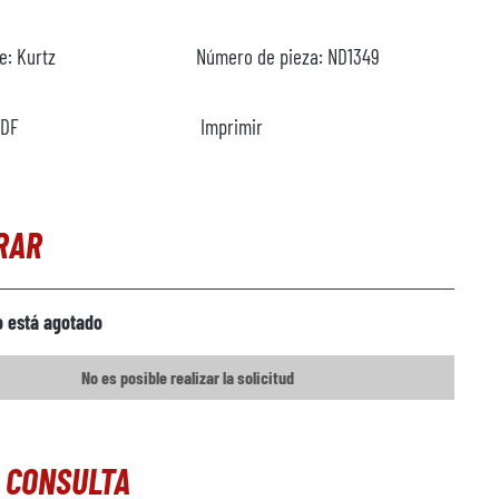
te:
Kurtz
Número de pieza:
ND1349
PDF
Imprimir
RAR
o está agotado
No es posible realizar la solicitud
 CONSULTA