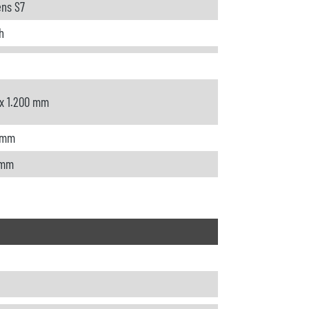
ns S7
h
 x 1.200 mm
 mm
 mm