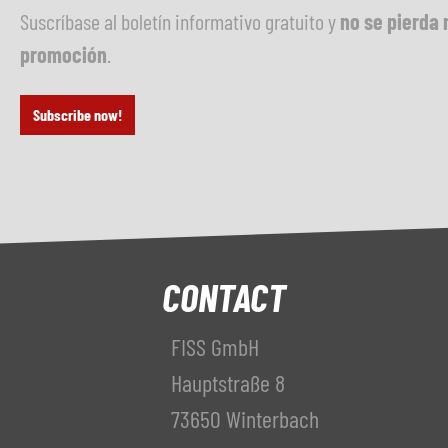
Suscríbase al boletín informativo gratuito y
no se pierda 
promoción
.
Subscribe now!
CONTACT
FISS GmbH
Hauptstraße 8
73650 Winterbach