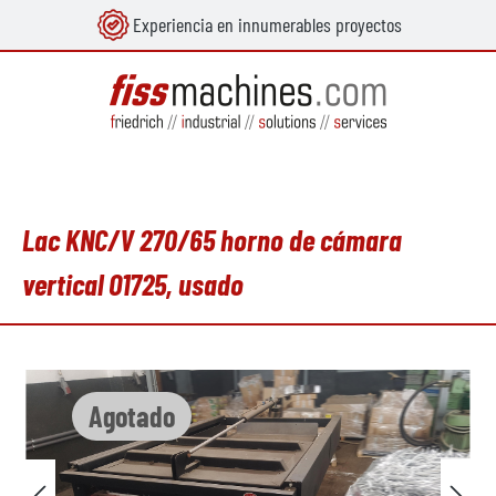
Experiencia en innumerables proyectos
enido principal
Lac KNC/V 270/65 horno de cámara
vertical O1725, usado
Omitir galería de imágenes
Agotado