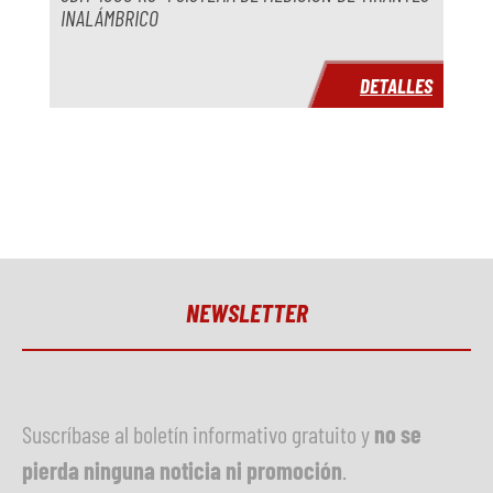
Año
INALÁMBRICO
Plazo de entrega
inmediatamente
DETALLES
Precio
a petición
NEWSLETTER
Suscríbase al boletín informativo gratuito y
no se
pierda ninguna noticia ni promoción
.