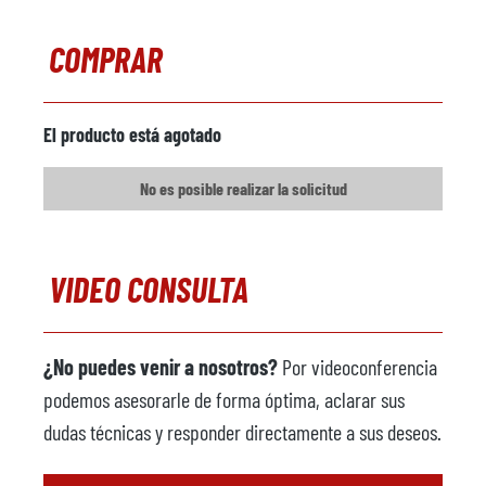
Comentarios
COMPRAR
Cargador de metal
no disponible
Fabricante
El producto está agotado
Modelo
No es posible realizar la solicitud
Año
Máquina pulverizadora
no disponible
VIDEO CONSULTA
Fabricante
Modelo
¿No puedes venir a nosotros?
Por videoconferencia
Año
podemos asesorarle de forma óptima, aclarar sus
Robot de fundición
no disponible
dudas técnicas y responder directamente a sus deseos.
Fabricante