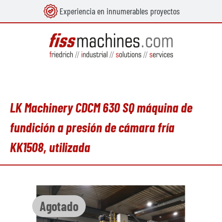
Experiencia en innumerables proyectos
enido principal
LK Machinery CDCM 630 SQ máquina de
fundición a presión de cámara fría
KK1508, utilizada
Omitir galería de imágenes
Agotado