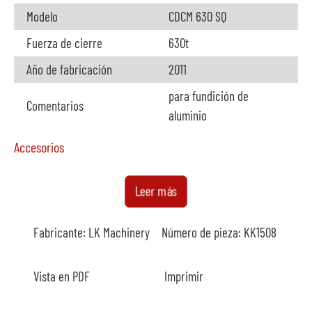
Modelo
CDCM 630 SQ
Fuerza de cierre
630t
Año de fabricación
2011
para fundición de
Comentarios
aluminio
Accesorios
Horno de dosificación
disponible
Leer más
Fabricante
Krow
Fabricante:
LK Machinery
Número de pieza:
KK1508
Modelo
KM 900
Año
2009
Vista en PDF
Imprimir
Calefacción
eléctrico