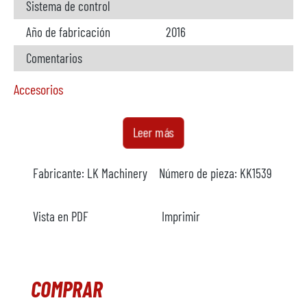
Sistema de control
Año de fabricación
2016
Comentarios
Accesorios
Horno de dosificación
no disponible
Leer más
Fabricante
Fabricante:
LK Machinery
Número de pieza:
KK1539
Modelo
Año
Vista en PDF
Imprimir
Calefacción
Comentarios
COMPRAR
Cargador de metal
disponible