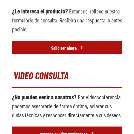
Fabricante
¿Le interesa el producto?
Entonces, rellene nuestro
Modelo
formulario de consulta. Recibirá una respuesta lo antes
Año
posible.
Robot de pulverización
disponible
›
Solicitar ahora
Fabricante
Modelo
VIDEO CONSULTA
Año
Robot extractor
no disponible
¿No puedes venir a nosotros?
Por videoconferencia
Fabricante
podemos asesorarle de forma óptima, aclarar sus
Modelo
dudas técnicas y responder directamente a sus deseos.
Año
›
arrange a video conference