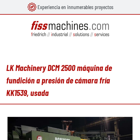
Experiencia en innumerables proyectos
enido principal
LK Machinery DCM 2500 máquina de
fundición a presión de cámara fría
KK1539, usada
Omitir galería de imágenes