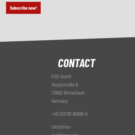
Subscribe now!
CONTACT
FISS GmbH
Hauptstraße 8
73650 Winterbach
Germany
+49 (0)7181 60696-0
info@fiss-
machines.com