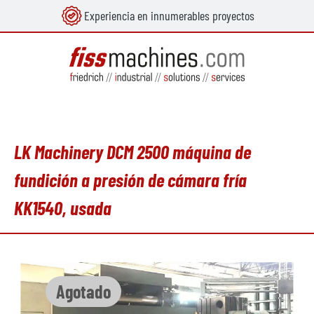
Experiencia en innumerables proyectos
enido principal
LK Machinery DCM 2500 máquina de
fundición a presión de cámara fría
KK1540, usada
Omitir galería de imágenes
Agotado