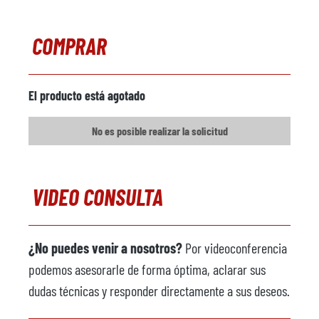
Comentarios
COMPRAR
Cargador de metal
disponible
Fabricante
El producto está agotado
Modelo
No es posible realizar la solicitud
Año
Pulverizador
no disponible
VIDEO CONSULTA
Fabricante
Modelo
¿No puedes venir a nosotros?
Por videoconferencia
Año
podemos asesorarle de forma óptima, aclarar sus
Robot extractor
no disponible
dudas técnicas y responder directamente a sus deseos.
Fabricante