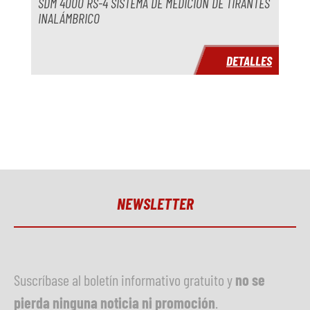
SDM 4000 RS-4 SISTEMA DE MEDICIÓN DE TIRANTES
Año
INALÁMBRICO
Plazo de entrega
inmediatamente
DETALLES
Precio
a petición
NEWSLETTER
Suscríbase al boletín informativo gratuito y
no se
pierda ninguna noticia ni promoción
.