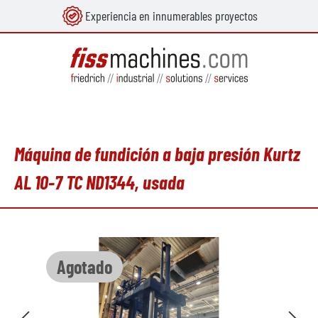
Experiencia en innumerables proyectos
enido principal
Máquina de fundición a baja presión Kurtz
AL 10-7 TC ND1344, usada
Omitir galería de imágenes
Agotado