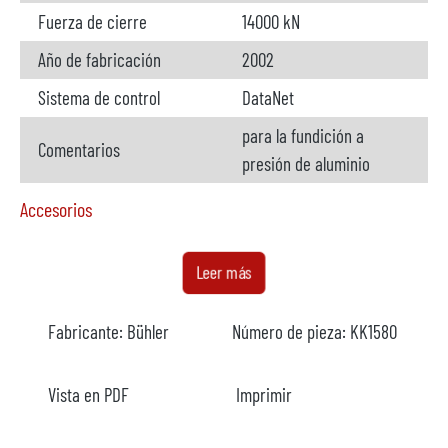
Fuerza de cierre
14000 kN
Año de fabricación
2002
Sistema de control
DataNet
para la fundición a
Comentarios
presión de aluminio
Accesorios
Horno
disponible
Leer más
Fabricante
StrikoWestofen
Fabricante:
Bühler
Número de pieza:
KK1580
Modelo
W 1200 SL ProDos
Año
2002
Vista en PDF
Imprimir
Calefacción
eléctrico