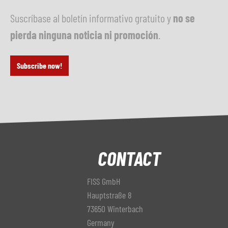
Suscríbase al boletín informativo gratuito y
no se
pierda ninguna noticia ni promoción
.
Subscribe now!
CONTACT
FISS GmbH
Hauptstraße 8
73650 Winterbach
Germany