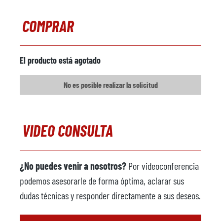
Comentarios
COMPRAR
Unidad extractora
disponible
Fabricante
Fanuc
El producto está agotado
Modelo
R-2000i 165 F
No es posible realizar la solicitud
Año
2002
Máquina pulverizadora
disponible
VIDEO CONSULTA
Fabricante
Wollin
Modelo
PSM336
¿No puedes venir a nosotros?
Por videoconferencia
Año
2002
podemos asesorarle de forma óptima, aclarar sus
Robot de prensa de
dudas técnicas y responder directamente a sus deseos.
disponible
recorte