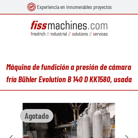
Experiencia en innumerables proyectos
enido principal
Máquina de fundición a presión de cámara
fría Bühler Evolution B 140 D KK1580, usada
Omitir galería de imágenes
Agotado