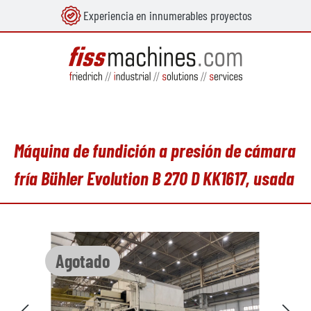
Experiencia en innumerables proyectos
enido principal
Máquina de fundición a presión de cámara
fría Bühler Evolution B 270 D KK1617, usada
Omitir galería de imágenes
Agotado