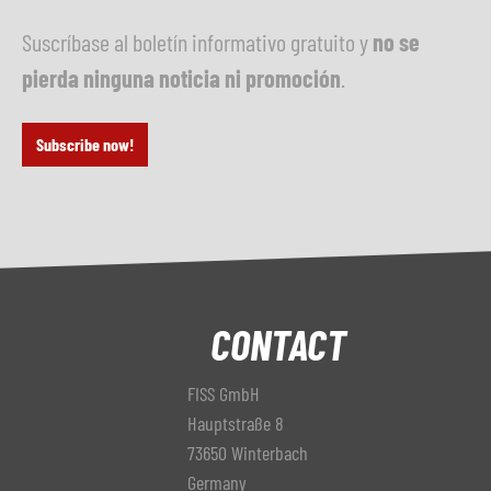
Suscríbase al boletín informativo gratuito y
no se
pierda ninguna noticia ni promoción
.
Subscribe now!
CONTACT
FISS GmbH
Hauptstraße 8
73650 Winterbach
Germany