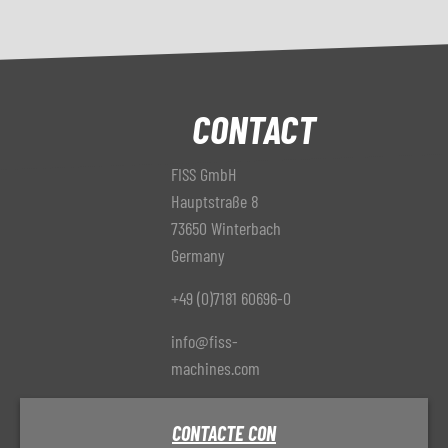
CONTACT
FISS GmbH
Hauptstraße 8
73650 Winterbach
Germany
+49 (0)7181 60696-0
info@fiss-
machines.com
CONTACTE CON