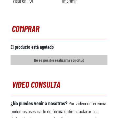
Vista en PDF
Imprimir
Año
Calefacción
eléctrico
COMPRAR
Comentarios
Horno de crisol
disponible
El producto está agotado
Fabricante
No es posible realizar la solicitud
Modelo
Capacidad
Año
VIDEO CONSULTA
Calefacción
eléctrico
Comentarios
¿No puedes venir a nosotros?
Por videoconferencia
podemos asesorarle de forma óptima, aclarar sus
Cargador metálico
disponible