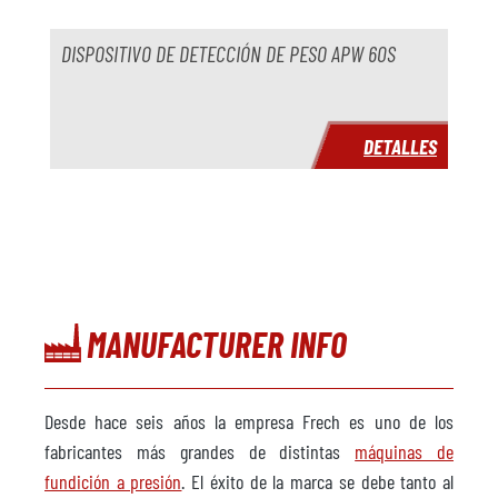
Sistema de control
Año
DISPOSITIVO DE DETECCIÓN DE PESO APW 60S
Prensa de recorte
no disponible
Fabricante
DETALLES
Modelo
Año
Plazo de entrega
inmediatamente
Precio
a petición
MANUFACTURER INFO
Desde hace seis años la empresa Frech es uno de los
fabricantes más grandes de distintas
máquinas de
fundición a presión
. El éxito de la marca se debe tanto al