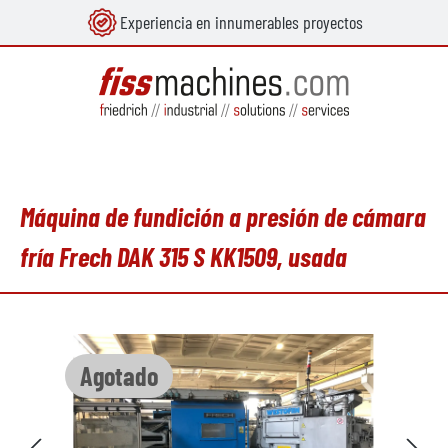
Experiencia en innumerables proyectos
enido principal
Máquina de fundición a presión de cámara
fría Frech DAK 315 S KK1509, usada
Omitir galería de imágenes
Agotado