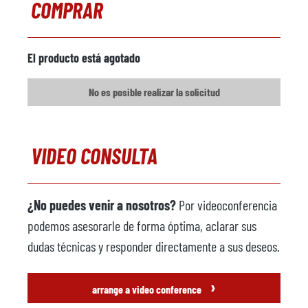
COMPRAR
Cargador de metal
no disponible
Fabricante
El producto está agotado
Modelo
No es posible realizar la solicitud
Año
Máquina pulverizadora
no disponible
VIDEO CONSULTA
Fabricante
Modelo
¿No puedes venir a nosotros?
Por videoconferencia
Año
podemos asesorarle de forma óptima, aclarar sus
Robot de fundición
no disponible
dudas técnicas y responder directamente a sus deseos.
Fabricante
›
arrange a video conference
Modelo