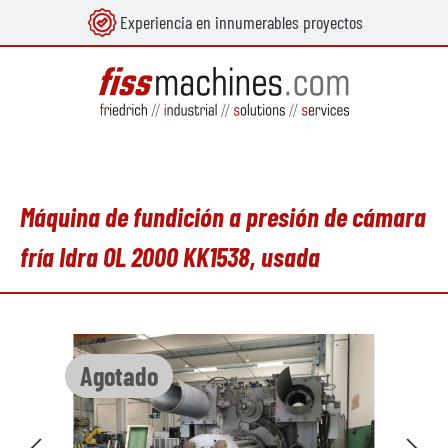
Experiencia en innumerables proyectos
enido principal
Máquina de fundición a presión de cámara
fría Idra OL 2000 KK1538, usada
Omitir galería de imágenes
Agotado