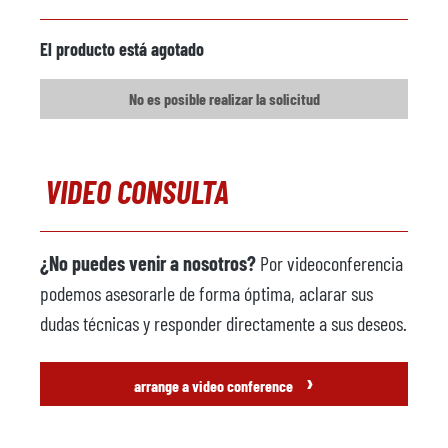
Modelo
CAM CL1
El producto está agotado
Año
2007
No es posible realizar la solicitud
Máquina pulverizadora
disponible
Fabricante
Wollin
VIDEO CONSULTA
Modelo
PSM 3 F
Año
2013
¿No puedes venir a nosotros?
Por videoconferencia
Robot de fundición
disponible
podemos asesorarle de forma óptima, aclarar sus
Fabricante
ABB
dudas técnicas y responder directamente a sus deseos.
Modelo
IRB 4600
›
arrange a video conference
Año
2013
Prensa de recorte
disponible