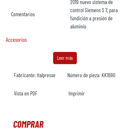
2019 nuevo sistema de
control Siemens S 7, para
Comentarios
fundición a presión de
aluminio
Accesorios
Horno
no disponible
Leer más
Fabricante
Fabricante:
Italpresse
Número de pieza:
KK1690
Modelo
Año
Vista en PDF
Imprimir
Calefacción
Cargador metálico
disponible
COMPRAR
Fabricante
Gauss