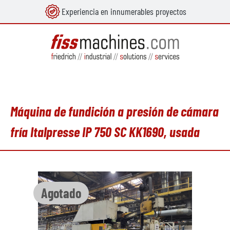
Experiencia en innumerables proyectos
enido principal
Máquina de fundición a presión de cámara
fría Italpresse IP 750 SC KK1690, usada
Omitir galería de imágenes
Agotado