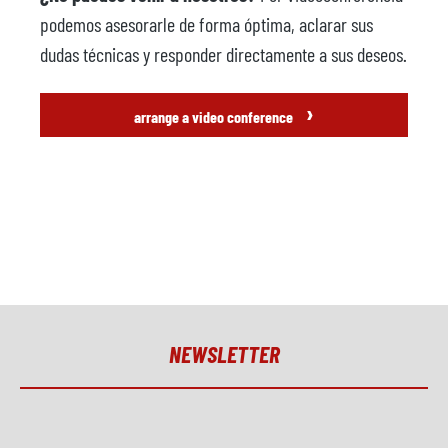
Robot de fundición
disponible
podemos asesorarle de forma óptima, aclarar sus
Fabricante
ABB
dudas técnicas y responder directamente a sus deseos.
Modelo
›
arrange a video conference
Sistema de control
Año
Prensa de recorte
disponible
Fabricante
Modelo
Año
NEWSLETTER
Accesorios
Unidad de control de
disponible
temperatura