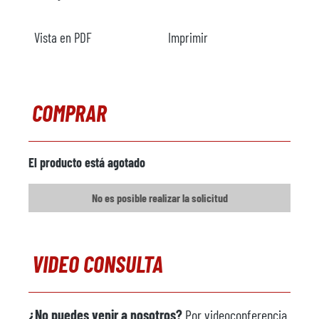
Año
Vista en PDF
Imprimir
Calefacción
Comentarios
Cargador de metal
no disponible
COMPRAR
Fabricante
Modelo
El producto está agotado
Año
No es posible realizar la solicitud
Máquina pulverizadora
disponible
Fabricante
Wollin
VIDEO CONSULTA
Modelo
Año
¿No puedes venir a nosotros?
Por videoconferencia