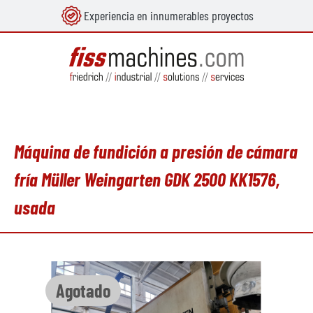
Experiencia en innumerables proyectos
enido principal
Máquina de fundición a presión de cámara
fría Müller Weingarten GDK 2500 KK1576,
usada
Omitir galería de imágenes
Agotado