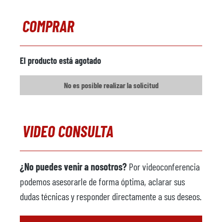
Capacidad de trabajo
900 kg
COMPRAR
Calefacción
Cargador metálico
no disponible
El producto está agotado
Fabricante
No es posible realizar la solicitud
Modelo
Año
VIDEO CONSULTA
Máquina pulverizadora
disponible
Fabricante
¿No puedes venir a nosotros?
Por videoconferencia
Modelo
podemos asesorarle de forma óptima, aclarar sus
Año
dudas técnicas y responder directamente a sus deseos.
Robot de fundición
disponible