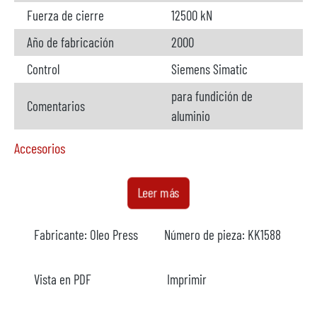
Fuerza de cierre
12500 kN
Año de fabricación
2000
Control
Siemens Simatic
para fundición de
Comentarios
aluminio
Accesorios
Horno
disponible
Leer más
Fabricante
Striko Westofen
Fabricante:
Oleo Press
Número de pieza:
KK1588
Modelo
W1200SL ProDos
Año
2000
Vista en PDF
Imprimir
Capacidad
1200 kg