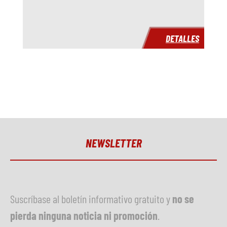
Modelo
VT160W
Año
DETALLES
Tiempo de entrega
inmediatamente
Precio
a petición
NEWSLETTER
Suscríbase al boletín informativo gratuito y
no se
pierda ninguna noticia ni promoción
.