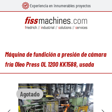
Experiencia en innumerables proyectos
enido principal
Máquina de fundición a presión de cámara
fría Oleo Press OL 1200 KK1588, usada
Omitir galería de imágenes
Agotado