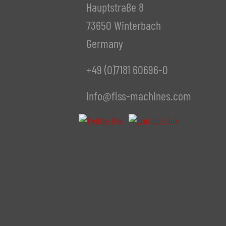
Hauptstraße 8
Año
73650 Winterbach
Prensa de recorte
no di
Germany
Fabricante
+49 (0)7181 60696-0
Modelo
info@fiss-machines.com
Año
Accesorios
Unidad de control de temperatura
no di
Fabricante
Modelo
Año
Plazo de entrega
inmed