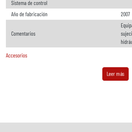
Sistema de control
Año de fabricación
2007
Equip
Comentarios
sujec
hidrá
Accesorios
Horno
no di
Leer más
Fabricante
Modelo
Año
Calefacción
Comentarios