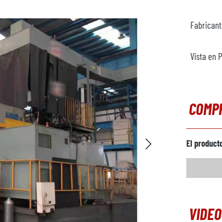
Fabrican
Vista en 
COMP
El product
VIDEO