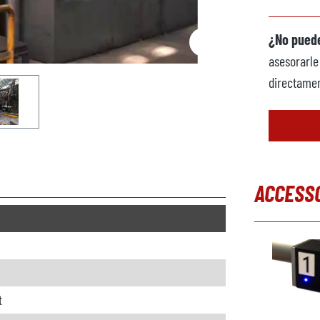
¿No puede
asesorarle
directamen
ACCESS
Omitir la g
t