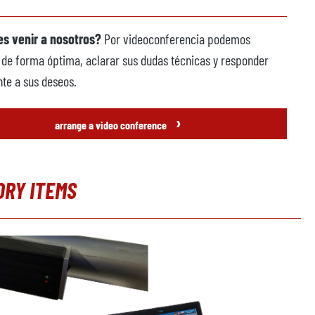
s venir a nosotros?
Por videoconferencia podemos
 de forma óptima, aclarar sus dudas técnicas y responder
te a sus deseos.
›
arrange a video conference
ORY ITEMS
alería de productos