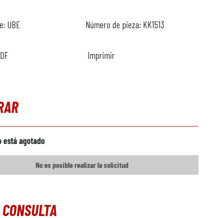
te:
UBE
Número de pieza:
KK1513
PDF
Imprimir
RAR
o está agotado
No es posible realizar la solicitud
 CONSULTA