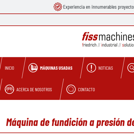
Experiencia en innumerables proyecto
 búsqueda
Saltar a la navegación principal
MÁQUINAS USADAS
NOTICIAS
INICIO
ACERCA DE NOSOTROS
CONTACTO
Máquina de fundición a presión d