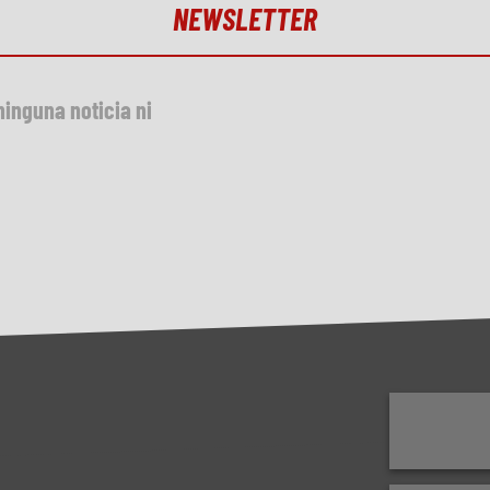
NEWSLETTER
sponible
ninguna noticia ni
nible
C
nible