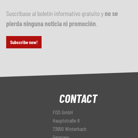
Suscríbase al boletín informativo gratuito y
no se
pierda ninguna noticia ni promoción
.
Subscribe now!
CONTACT
FISS GmbH
Hauptstraße 8
73650 Winterbach
Germany