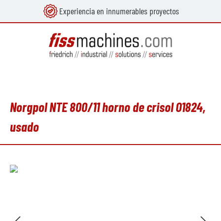
Experiencia en innumerables proyectos
enido principal
Norgpol NTE 800/11 horno de crisol O1824,
usado
Omitir galería de imágenes