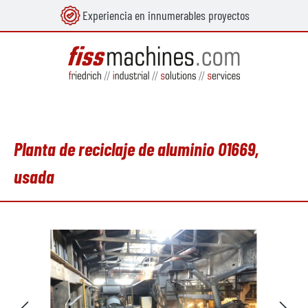
Experiencia en innumerables proyectos
enido principal
Planta de reciclaje de aluminio O1669,
usada
Omitir galería de imágenes