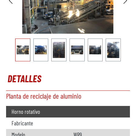
DETALLES
Planta de reciclaje de aluminio
Horno rotativo
Fabricante
Modelo
WR9