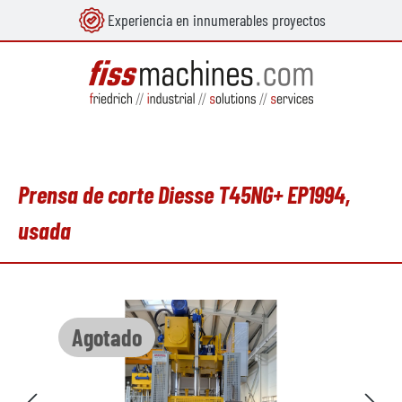
Experiencia en innumerables proyectos
enido principal
Prensa de corte Diesse T45NG+ EP1994,
usada
Omitir galería de imágenes
Agotado