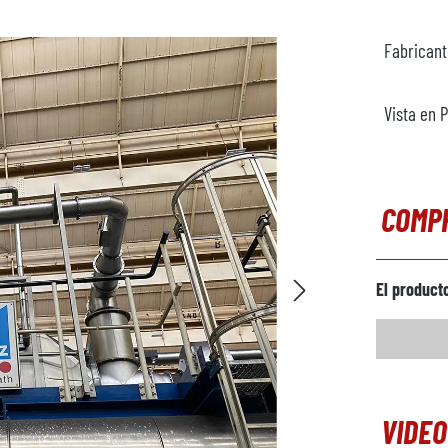
Fabrican
Vista en 
COMP
El product
VIDEO