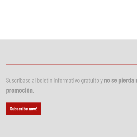
Suscríbase al boletín informativo gratuito y
no se pierda 
promoción
.
Subscribe now!