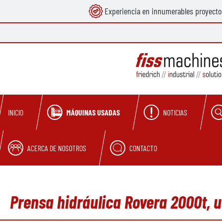
Experiencia en innumerables proyecto
 búsqueda
Saltar a la navegación principal
MÁQUINAS USADAS
NOTICIAS
INICIO
ACERCA DE NOSOTROS
CONTACTO
Prensa hidráulica Rovera 2000t,