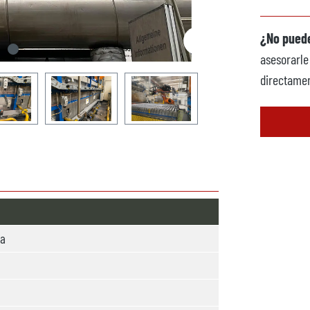
¿No puede
asesorarle
directamen
ra