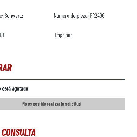
te:
Schwartz
Número de pieza:
PR2496
PDF
Imprimir
RAR
o está agotado
No es posible realizar la solicitud
 CONSULTA