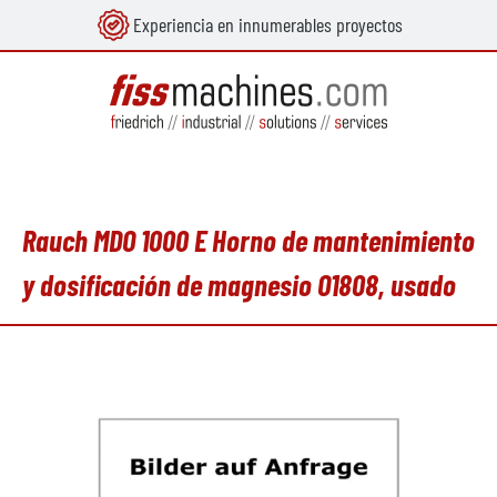
Experiencia en innumerables proyectos
enido principal
Rauch MDO 1000 E Horno de mantenimiento
y dosificación de magnesio O1808, usado
Omitir galería de imágenes