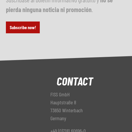
pierda ninguna noticia ni promoción
.
Subscribe now!
CONTACT
FISS GmbH
Hauptstraße 8
73650 Winterbach
Germany
+49 (0)7181 60696-0