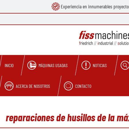
Experiencia en innumerables proyecto
 búsqueda
Saltar a la navegación principal
MÁQUINAS USADAS
NOTICIAS
INICIO
ACERCA DE NOSOTROS
CONTACTO
reparaciones de husillos de la m