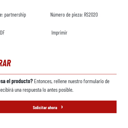
te:
partnership
Número de pieza:
RS2020
PDF
Imprimir
RAR
esa el producto?
Entonces, rellene nuestro formulario de
Recibirá una respuesta lo antes posible.
›
Solicitar ahora