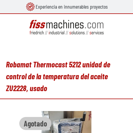
Experiencia en innumerables proyectos
enido principal
Robamat Thermocast 5212 unidad de
control de la temperatura del aceite
ZU2228, usado
Omitir galería de imágenes
Agotado