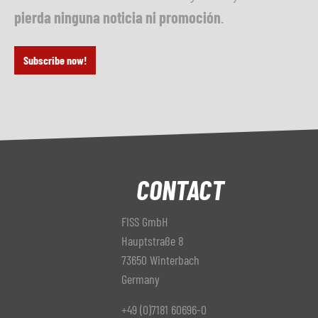
pierda ninguna noticia ni promoción
.
Subscribe now!
CONTACT
FISS GmbH
Hauptstraße 8
73650 Winterbach
Germany
+49 (0)7181 60696-0