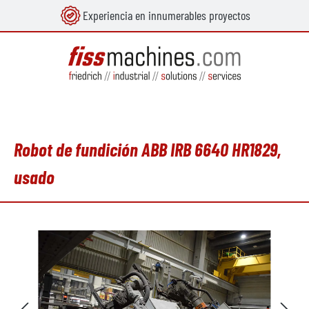
Experiencia en innumerables proyectos
enido principal
Robot de fundición ABB IRB 6640 HR1829,
usado
Omitir galería de imágenes