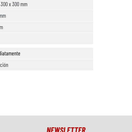
 300 x 300 mm
 mm
 m
diatamente
ición
NEWSLETTER