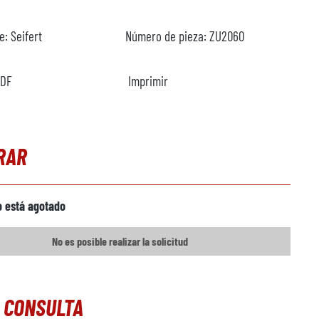
te:
Seifert
Número de pieza:
ZU2060
PDF
Imprimir
RAR
o está agotado
No es posible realizar la solicitud
 CONSULTA