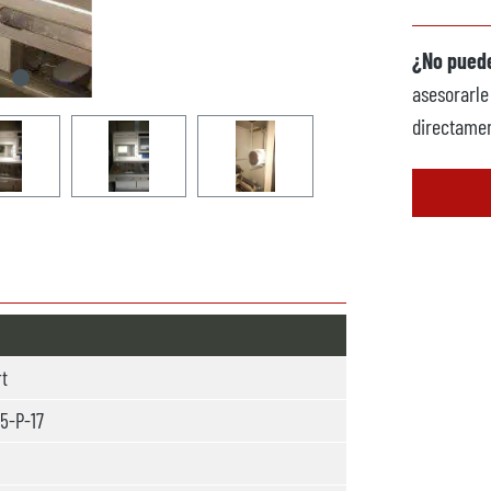
¿No puede
asesorarle
directamen
rt
5-P-17