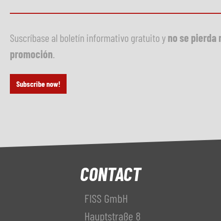
Suscríbase al boletín informativo gratuito y
no se pierda 
promoción
.
Subscribe now!
CONTACT
FISS GmbH
Hauptstraße 8