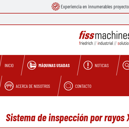
Experiencia en innumerables proyecto
 búsqueda
Saltar a la navegación principal
MÁQUINAS USADAS
NOTICIAS
INICIO
ACERCA DE NOSOTROS
CONTACTO
Sistema de inspección por rayos 