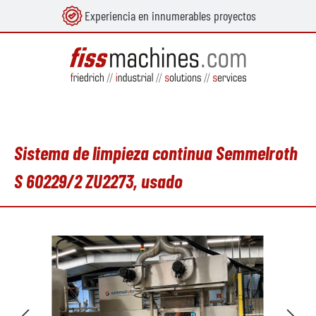
Experiencia en innumerables proyectos
enido principal
Sistema de limpieza continua Semmelroth
S 60229/2 ZU2273, usado
Omitir galería de imágenes