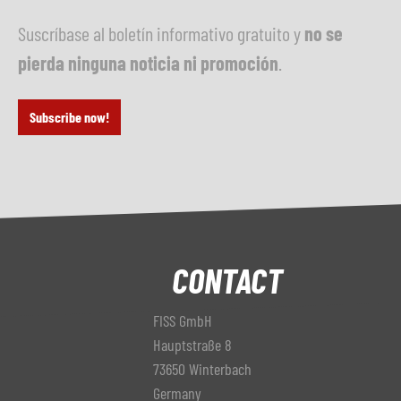
Suscríbase al boletín informativo gratuito y
no se
pierda ninguna noticia ni promoción
.
Subscribe now!
CONTACT
FISS GmbH
Hauptstraße 8
73650 Winterbach
Germany