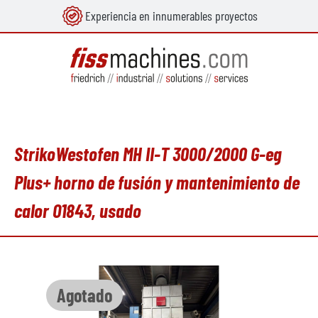
Experiencia en innumerables proyectos
enido principal
StrikoWestofen MH II-T 3000/2000 G-eg
Plus+ horno de fusión y mantenimiento de
calor O1843, usado
Omitir galería de imágenes
Agotado