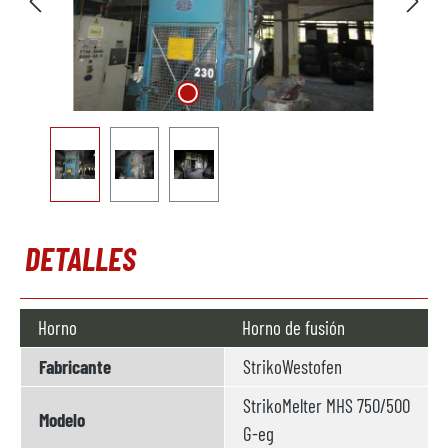
DETALLES
Horno
Horno de fusión
Fabricante
StrikoWestofen
StrikoMelter MHS 750/500
Modelo
G-eg