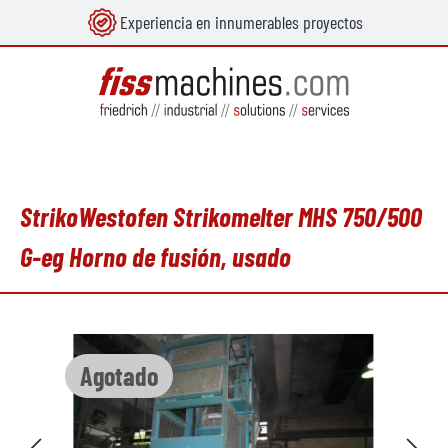
Experiencia en innumerables proyectos
enido principal
StrikoWestofen Strikomelter MHS 750/500
G-eg Horno de fusión, usado
Omitir galería de imágenes
Agotado