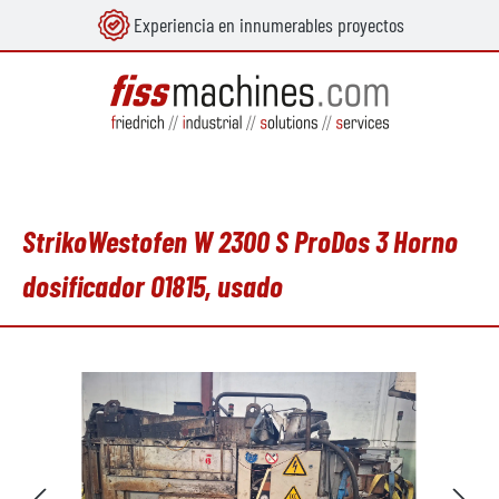
Experiencia en innumerables proyectos
enido principal
StrikoWestofen W 2300 S ProDos 3 Horno
dosificador O1815, usado
Omitir galería de imágenes