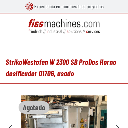
Experiencia en innumerables proyectos
enido principal
StrikoWestofen W 2300 SB ProDos Horno
dosificador O1706, usado
Omitir galería de imágenes
Agotado