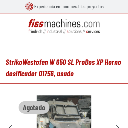
Experiencia en innumerables proyectos
enido principal
StrikoWestofen W 650 SL ProDos XP Horno
dosificador O1756, usado
Omitir galería de imágenes
Agotado