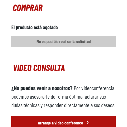
COMPRAR
Comentarios
Robot de fundición
no disponible
El producto está agotado
Fabricante
No es posible realizar la solicitud
Modelo
Año
VIDEO CONSULTA
Máquina pulverizadora
disponible
Fabricante
Acheson
¿No puedes venir a nosotros?
Por videoconferencia
Modelo
FCT 2B
podemos asesorarle de forma óptima, aclarar sus
Año
2008
dudas técnicas y responder directamente a sus deseos.
Unidad extractora
disponible
›
arrange a video conference
Fabricante
Bühler