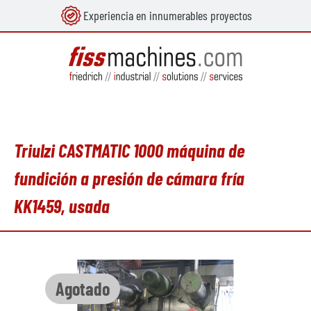
Experiencia en innumerables proyectos
enido principal
Triulzi CASTMATIC 1000 máquina de
fundición a presión de cámara fría
KK1459, usada
Omitir galería de imágenes
Agotado