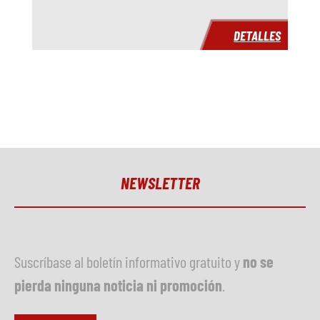
Año
1990
DETALLES
Tiempo de entrega
inmediatamente
Precio
a petición
NEWSLETTER
Suscríbase al boletín informativo gratuito y
no se
pierda ninguna noticia ni promoción
.