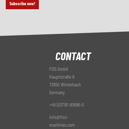
Subscribe now!
CONTACT
FISS GmbH
Hauptstraße 8
73650 Winterbach
Germany
+49 (0)7181 60696-0
info@fiss-
machines.com