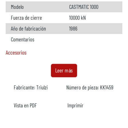
Modelo
CASTMATIC 1000
Fuerza de cierre
10000 kN
Año de fabricación
1986
Comentarios
Accesorios
Horno
disponible
Leer más
Fabricante
StrikoWestofen
Fabricante:
Triulzi
Número de pieza:
KK1459
Modelo
Capacidad
800 kg
Vista en PDF
Imprimir
Año
1990
Calefacción
eléctrico