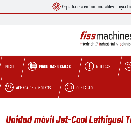
Experiencia en innumerables proyecto
 búsqueda
Saltar a la navegación principal
MÁQUINAS USADAS
NOTICIAS
INICIO
ACERCA DE NOSOTROS
CONTACTO
Unidad móvil Jet-Cool Lethiguel 