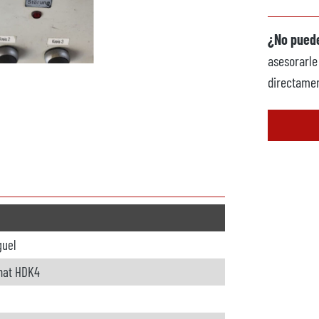
¿No puede
asesorarle
directamen
guel
mat HDK4