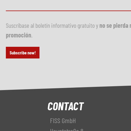
Suscríbase al boletín informativo gratuito y
no se pierda 
promoción
.
Subscribe now!
CONTACT
FISS GmbH
Hauptstraße 8