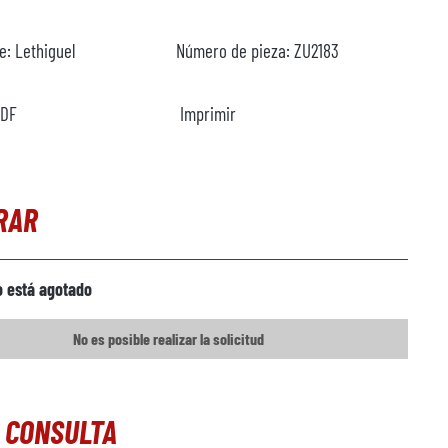
te:
Lethiguel
Número de pieza:
ZU2183
PDF
Imprimir
RAR
o está agotado
No es posible realizar la solicitud
 CONSULTA