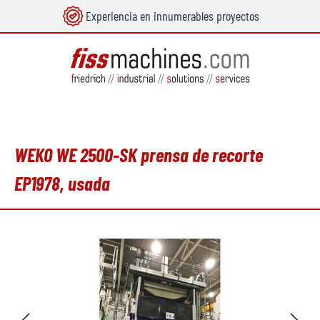
Experiencia en innumerables proyectos
enido principal
WEKO WE 2500-SK prensa de recorte
EP1978, usada
Omitir galería de imágenes