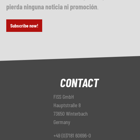
pierda ninguna noticia ni promoción
.
Subscribe now!
CONTACT
FISS GmbH
Hauptstraße 8
73650 Winterbach
Germany
+49 (0)7181 60696-0