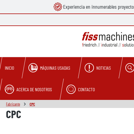
Experiencia en innumerables proyecto
 búsqueda
Saltar a la navegación principal
MÁQUINAS USADAS
NOTICIAS
INICIO
ACERCA DE NOSOTROS
CONTACTO
Fabricante
CPC
CPC