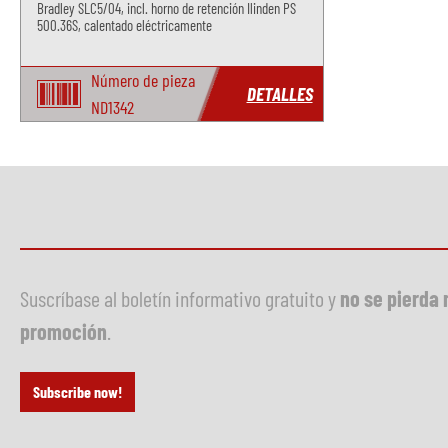
Bradley SLC5/04, incl. horno de retención Ilinden PS
500.36S, calentado eléctricamente
Número de pieza
DETALLES
ND1342
Suscríbase al boletín informativo gratuito y
no se pierda 
promoción
.
Subscribe now!