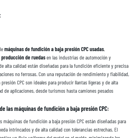
C
 de
máquinas de fundición a baja presión CPC usadas
,
a
producción de ruedas
en las industrias de automoción y
 alta calidad están diseñadas para la fundición eficiente y precisa
eaciones no ferrosas. Con una reputación de rendimiento y fiabilidad,
presión CPC son ideales para producir llantas ligeras y de alta
dad de aplicaciones, desde turismos hasta camiones pesados
 de las máquinas de fundición a baja presión CPC:
s máquinas de fundición a baja presión CPC están diseñadas para
da intrincados y de alta calidad con tolerancias estrechas. El
antiza un flujo uniforme del metal en el molde, minimizando los