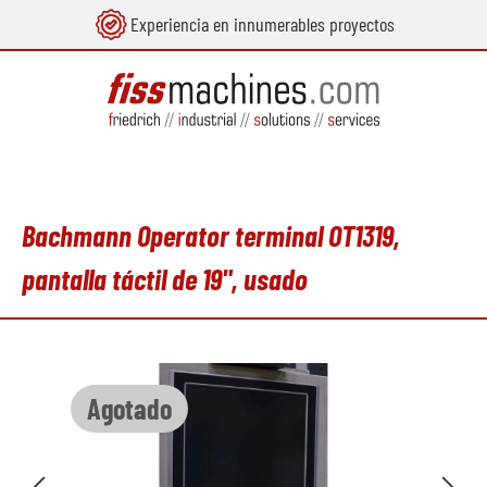
Experiencia en innumerables proyectos
enido principal
Bachmann Operator terminal OT1319,
pantalla táctil de 19", usado
Omitir galería de imágenes
Agotado