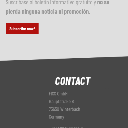
Suscríbase al boletín informativo gratuito y
no se
pierda ninguna noticia ni promoción
.
Subscribe now!
CONTACT
FISS GmbH
Hauptstraße 8
73650 Winterbach
Germany